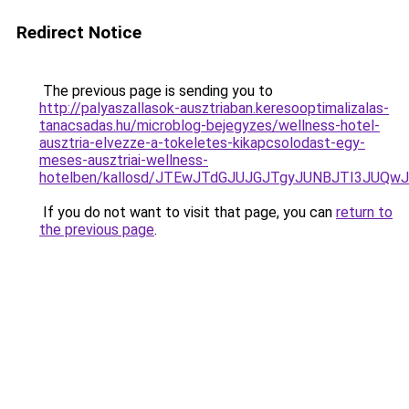
Redirect Notice
The previous page is sending you to
http://palyaszallasok-ausztriaban.keresooptimalizalas-
tanacsadas.hu/microblog-bejegyzes/wellness-hotel-
ausztria-elvezze-a-tokeletes-kikapcsolodast-egy-
meses-ausztriai-wellness-
hotelben/kallosd/JTEwJTdGJUJGJTgyJUNBJTI3JU
If you do not want to visit that page, you can
return to
the previous page
.